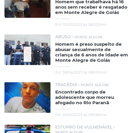
Homem que trabalhava há 16
anos sem receber é resgatado
em Monte Alegre de Goiás
Em 05/05/2023 às 08h22min
ABUSO •
MONTE ALEGRE
Homem é preso suspeito de
abusar sexualmente de
criança de 6 anos de idade em
Monte Alegre de Goiás
Em 28/04/2023 às 08h55min
TRAGÉDIA •
MONTE ALEGRE
Encontrado corpo de
adolescente que morreu
afogado no Rio Paranã
Em 20/04/2023 às 09h58min
ESTUPRO DE VULNERÁVEL •
MONTE ALEGRE