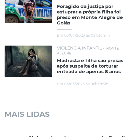
Foragido da justiça por
estuprar a própria filha foi
preso em Monte Alegre de
Goiás
Em 03/04/2023 às 08h36min
VIOLÊNCIA INFANTIL •
MONTE
ALEGRE
Madrasta e filha são presas
após suspeita de torturar
enteada de apenas 8 anos
Em 05/03/2023 às 06h17min
MAIS LIDAS