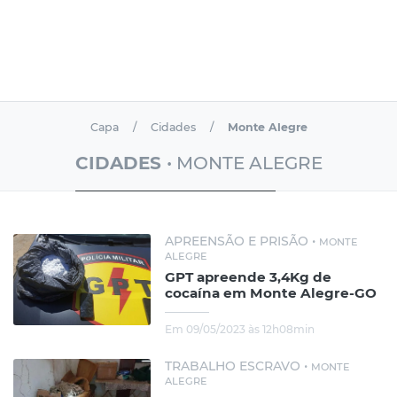
Capa
Cidades
Monte Alegre
CIDADES
• MONTE ALEGRE
APREENSÃO E PRISÃO •
MONTE
ALEGRE
GPT apreende 3,4Kg de
cocaína em Monte Alegre-GO
Em 09/05/2023 às 12h08min
TRABALHO ESCRAVO •
MONTE
ALEGRE