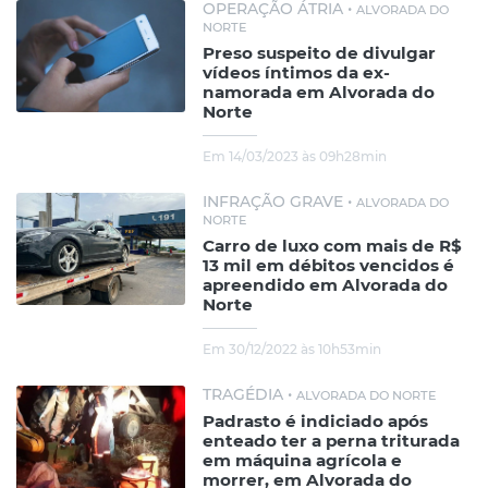
OPERAÇÃO ÁTRIA •
ALVORADA DO
NORTE
Preso suspeito de divulgar
vídeos íntimos da ex-
namorada em Alvorada do
Norte
Em 14/03/2023 às 09h28min
INFRAÇÃO GRAVE •
ALVORADA DO
NORTE
Carro de luxo com mais de R$
13 mil em débitos vencidos é
apreendido em Alvorada do
Norte
Em 30/12/2022 às 10h53min
TRAGÉDIA •
ALVORADA DO NORTE
Padrasto é indiciado após
enteado ter a perna triturada
em máquina agrícola e
morrer, em Alvorada do