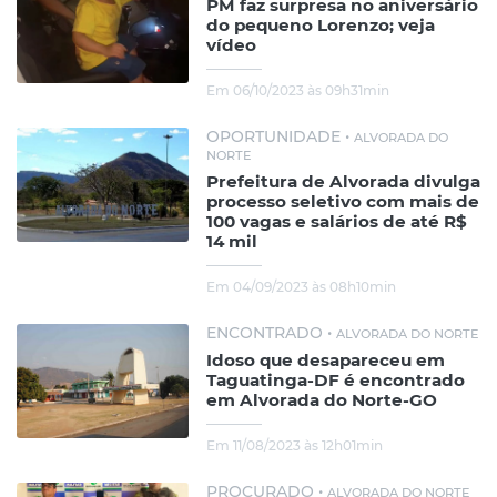
PM faz surpresa no aniversário
do pequeno Lorenzo; veja
vídeo
Em 06/10/2023 às 09h31min
OPORTUNIDADE •
ALVORADA DO
NORTE
Prefeitura de Alvorada divulga
processo seletivo com mais de
100 vagas e salários de até R$
14 mil
Em 04/09/2023 às 08h10min
ENCONTRADO •
ALVORADA DO NORTE
Idoso que desapareceu em
Taguatinga-DF é encontrado
em Alvorada do Norte-GO
Em 11/08/2023 às 12h01min
PROCURADO •
ALVORADA DO NORTE