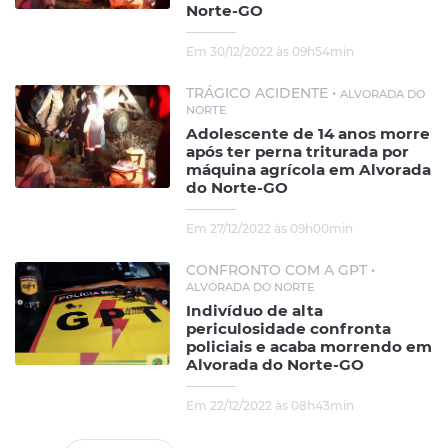
Norte-GO
Em 30/12/2022 às 09h54min
TRÁGICO ACIDENTE •
ALVORADA DO
NORTE
Adolescente de 14 anos morre
após ter perna triturada por
máquina agrícola em Alvorada
do Norte-GO
Em 27/12/2022 às 09h00min
CONFRONTO COM A GPT •
ALVORADA DO NORTE
Indivíduo de alta
periculosidade confronta
policiais e acaba morrendo em
Alvorada do Norte-GO
Em 22/12/2022 às 08h43min