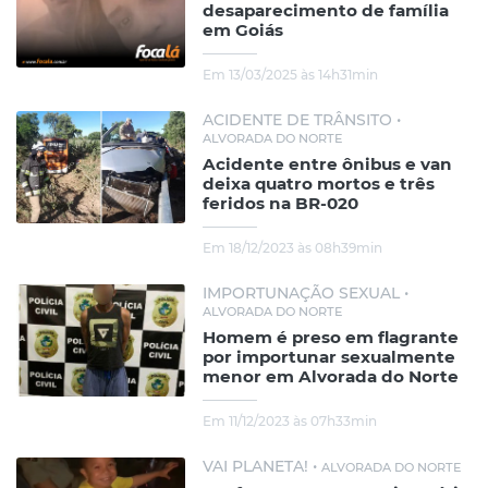
desaparecimento de família
em Goiás
Em 13/03/2025 às 14h31min
ACIDENTE DE TRÂNSITO •
ALVORADA DO NORTE
Acidente entre ônibus e van
deixa quatro mortos e três
feridos na BR-020
Em 18/12/2023 às 08h39min
IMPORTUNAÇÃO SEXUAL •
ALVORADA DO NORTE
Homem é preso em flagrante
por importunar sexualmente
menor em Alvorada do Norte
Em 11/12/2023 às 07h33min
VAI PLANETA! •
ALVORADA DO NORTE