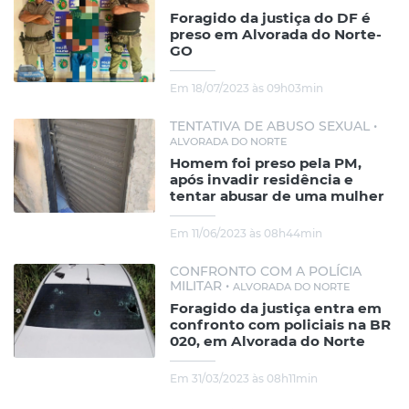
Foragido da justiça do DF é
preso em Alvorada do Norte-
GO
Em 18/07/2023 às 09h03min
TENTATIVA DE ABUSO SEXUAL •
ALVORADA DO NORTE
Homem foi preso pela PM,
após invadir residência e
tentar abusar de uma mulher
Em 11/06/2023 às 08h44min
CONFRONTO COM A POLÍCIA
MILITAR •
ALVORADA DO NORTE
Foragido da justiça entra em
confronto com policiais na BR
020, em Alvorada do Norte
Em 31/03/2023 às 08h11min