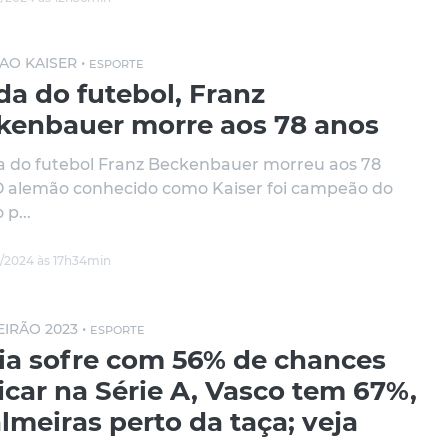
AO KAISER •
ESPORTE
da do futebol, Franz
kenbauer morre aos 78 anos
a do futebol Franz Beckenbauer morreu aos 78
O alemão conhecido como Kaiser foi campeão do
p...
/2024 às 17h34min
EIRÃO 2023 •
ESPORTE
ia sofre com 56% de chances
icar na Série A, Vasco tem 67%,
lmeiras perto da taça; veja