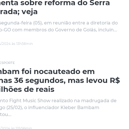
enta sobre reforma do Serra
rada; veja
segunda-feira (05), em reunião entre a diretoria do
co-GO com membros do Governo de Goiás, incluin...
/2024 às 13h58min
ESPORTE
bam foi nocauteado em
nas 36 segundos, mas levou R$
lhões de reais
nto Fight Music Show realizado na madrugada de
o (25/02), o influenciador Kleber Bambam
tou...
/2024 às 12h56min