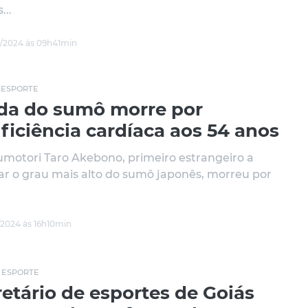
...
/2024 às 09h41min
•
ESPORTE
da do sumô morre por
ficiência cardíaca aos 54 anos
umotori Taro Akebono, primeiro estrangeiro a
ar o grau mais alto do sumô japonês, morreu por
/2024 às 16h10min
•
ESPORTE
etário de esportes de Goiás