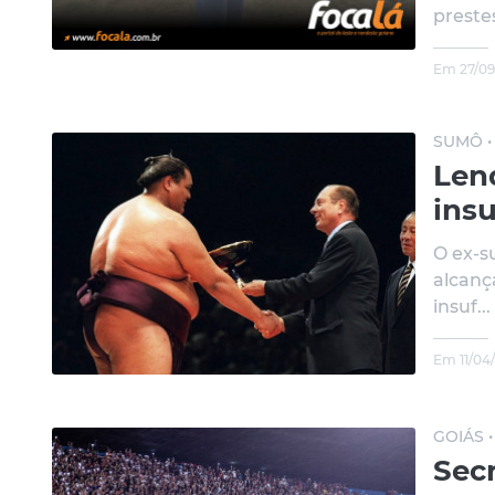
prestes
Em 27/09
SUMÔ 
Len
insu
O ex-s
alcanç
insuf...
Em 11/04
GOIÁS 
Secr