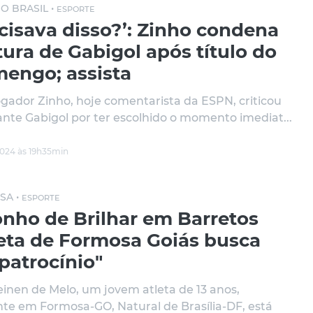
O BRASIL •
ESPORTE
cisava disso?’: Zinho condena
ura de Gabigol após título do
mengo; assista
ogador Zinho, hoje comentarista da ESPN, criticou
ante Gabigol por ter escolhido o momento imediat...
2024 às 19h35min
SA •
ESPORTE
onho de Brilhar em Barretos
leta de Formosa Goiás busca
patrocínio"
inen de Melo, um jovem atleta de 13 anos,
nte em Formosa-GO, Natural de Brasília-DF, está