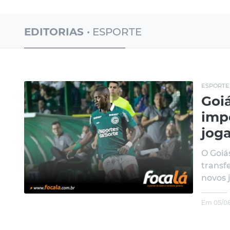
EDITORIAS
• ESPORTE
ESPORTE
Goiá
imp
jog
O Goiá
transf
novos j.
Em 05/08