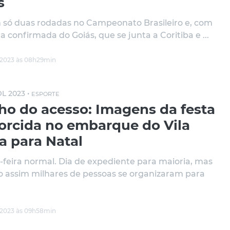
s
 só duas rodadas no Campeonato Brasileiro e, com
a confirmada do Goiás, que se junta a Coritiba e ...
/2023 às 08h29min
L 2023 •
ESPORTE
ho do acesso: Imagens da festa
torcida no embarque do Vila
a para Natal
-feira normal. Dia de expediente para maioria, mas
assim milhares de pessoas se organizaram para
/2023 às 09h58min