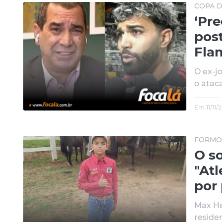
COPA D
‘Pre
post
Fla
O ex-j
o atac
Em 11/11/
FORMO
O s
"At
por 
Max He
reside