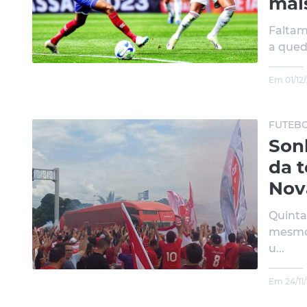
mai
Faltam
a qued
Em 01/12
FUTEBO
Son
da 
Nov
Quinta
mesmo 
u...
Em 24/11