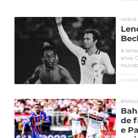
ADEUS 
Len
Bec
A lend
anos. 
mundo 
Em 08/01
BRASIL
Bah
de f
e Pa