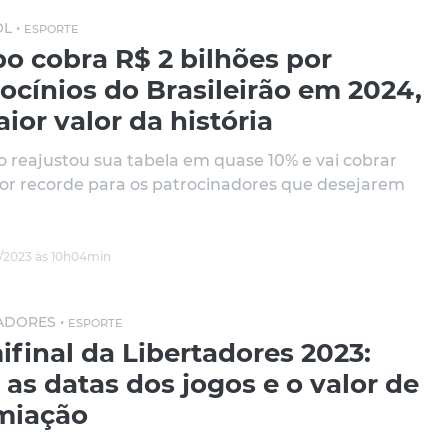
L •
ESPORTE
o cobra R$ 2 bilhões por
ocínios do Brasileirão em 2024,
ior valor da história
o reajustou sua tabela em quase 10% e vai cobrar
or recorde para os patrocinadores que desejarem
/2023 às 10h04min
ADORES •
ESPORTE
final da Libertadores 2023:
 as datas dos jogos e o valor de
miação