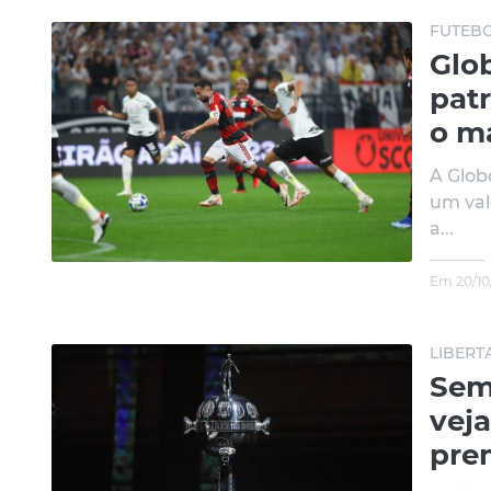
FUTEBO
Glob
patr
o ma
A Glob
um val
a...
Em 20/10
LIBERT
Semi
veja
pre