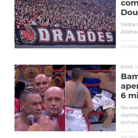
com
Dou
Nesta 
Atléti
Em 05/04
BOXE •
Bam
ape
6 mi
No eve
doming
enfren
Em 26/02