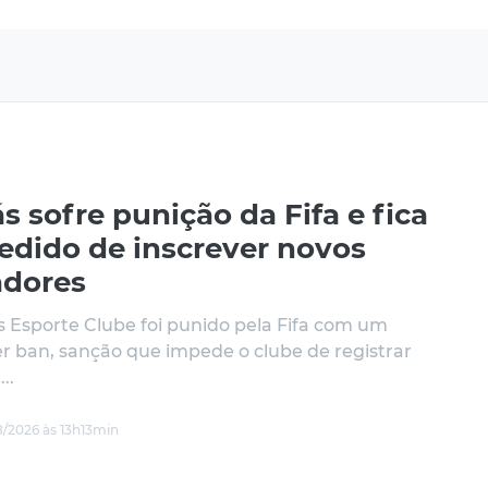
s sofre punição da Fifa e fica
edido de inscrever novos
adores
s Esporte Clube foi punido pela Fifa com um
er ban, sanção que impede o clube de registrar
..
/2026 às 13h13min