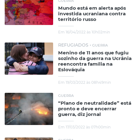
GUERRA
Mundo está em alerta após
investida ucraniana contra
território russo
Em 16/04/2022 às 10h02min
REFUGIADOS •
GUERRA
Menino de 11 anos que fugiu
sozinho da guerra na Ucrânia
reencontra família na
Eslováquia
Em 19/03/2022 às 08h49min
GUERRA
“Plano de neutralidade” está
pronto e deve encerrar
guerra, diz jornal
Em 17/03/2022 às 07h00min