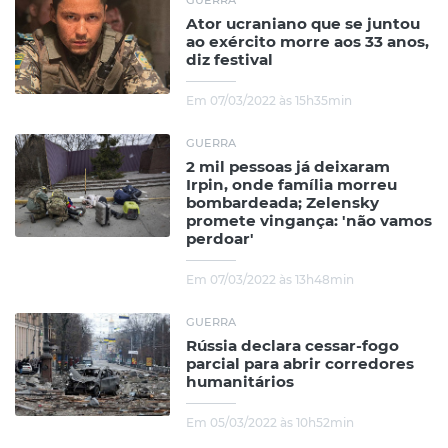
GUERRA
Ator ucraniano que se juntou
ao exército morre aos 33 anos,
diz festival
Em 07/03/2022 às 15h35min
GUERRA
2 mil pessoas já deixaram
Irpin, onde família morreu
bombardeada; Zelensky
promete vingança: 'não vamos
perdoar'
Em 07/03/2022 às 13h48min
GUERRA
Rússia declara cessar-fogo
parcial para abrir corredores
humanitários
Em 05/03/2022 às 10h52min