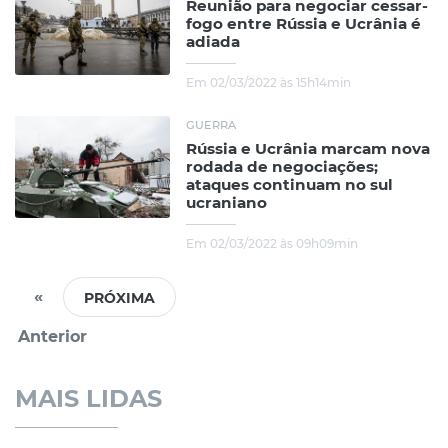
Reunião para negociar cessar-
fogo entre Rússia e Ucrânia é
adiada
Em 02/03/2022 às 15h14min
GUERRA
Rússia e Ucrânia marcam nova
rodada de negociações;
ataques continuam no sul
ucraniano
Em 02/03/2022 às 09h09min
«
Anterior
MAIS LIDAS