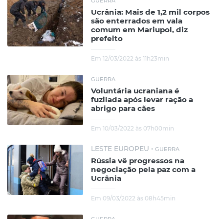
GUERRA
Ucrânia: Mais de 1,2 mil corpos
são enterrados em vala
comum em Mariupol, diz
prefeito
Em 12/03/2022 às 11h23min
GUERRA
Voluntária ucraniana é
fuzilada após levar ração a
abrigo para cães
Em 10/03/2022 às 07h00min
LESTE EUROPEU •
GUERRA
Rússia vê progressos na
negociação pela paz com a
Ucrânia
Em 09/03/2022 às 08h45min