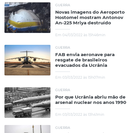
GUERRA
Novas imagens do Aeroporto
Hostomel mostram Antonov
An-225 Mriya destruído
Em 04/03/2022 às 15h46min
GUERRA
FAB envia aeronave para
resgate de brasileiros
evacuados da Ucrânia
Em 03/03/2022 às 15h07min
GUERRA
Por que Ucrânia abriu mão de
arsenal nuclear nos anos 1990
Em 03/03/2022 às 13h41min
GUERRA