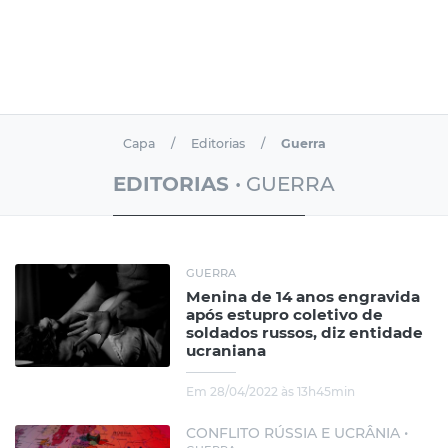
Capa
Editorias
Guerra
EDITORIAS
• GUERRA
GUERRA
Menina de 14 anos engravida
após estupro coletivo de
soldados russos, diz entidade
ucraniana
Em 28/04/2022 às 13h45min
CONFLITO RÚSSIA E UCRÂNIA •