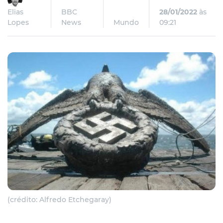
Elias
BBC
28/01/2022
às
Lopes
News
Mundo
09:21
(crédito: Alfredo Etchegaray)