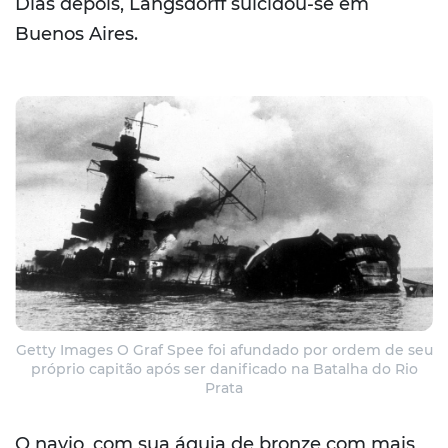
Dias depois, Langsdorff suicidou-se em
Buenos Aires.
Getty Images O Graf Spee foi afundado por ordem de seu
próprio capitão após ser danificado na Batalha do Rio
Prata
O navio, com sua águia de bronze com mais