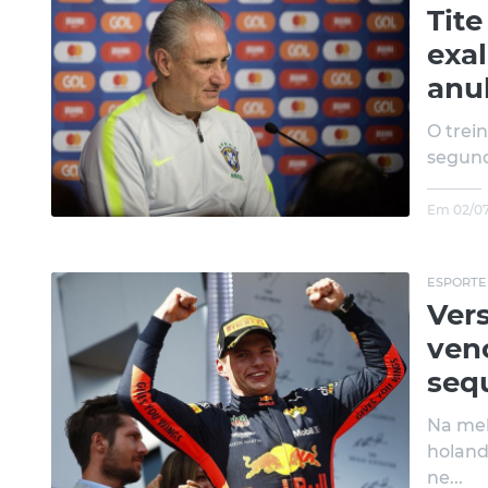
Tite
exal
anul
O trein
segund
Em 02/07
ESPORTE
Ver
ven
seq
Na mel
holand
ne...