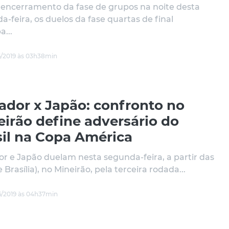
encerramento da fase de grupos na noite desta
a-feira, os duelos da fase quartas de final
a...
/2019 às 03h38min
ador x Japão: confronto no
eirão define adversário do
sil na Copa América
r e Japão duelam nesta segunda-feira, a partir das
 Brasília), no Mineirão, pela terceira rodada...
/2019 às 04h37min