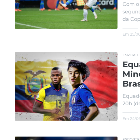
Com o 
segund
da Cop
Em 25/06
ESPORTE
Equ
Min
Bra
Equado
20h (de
Em 24/06
ESPORTE