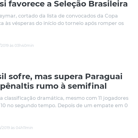
i favorece a Seleção Brasileira
ymar, cortado da lista de convocados da Copa
a às vésperas do início do torneio após romper os
/2019 às 03h40min
il sofre, mas supera Paraguai
pênaltis rumo à semifinal
a classificação dramática, mesmo com 11 jogadores
 10 no segundo tempo. Depois de um empate em 0
/2019 às 04h11min