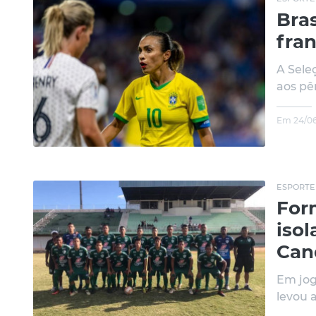
Bras
fra
A Sele
aos pê
Em 24/06
ESPORTE
For
isol
Can
Em jog
levou 