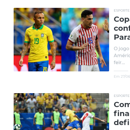
ESPORTE
Copa
con
Par
O jogo
Améric
feir...
Em 27/06
ESPORTE
Com 
fin
def