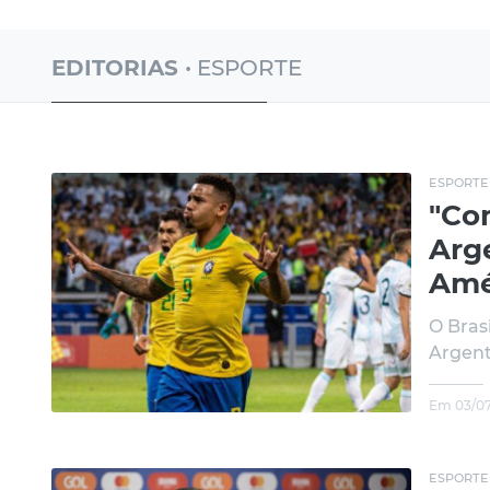
EDITORIAS
• ESPORTE
ESPORTE
"Com
Arge
Amé
O Bras
Argenti
Em 03/07
ESPORTE