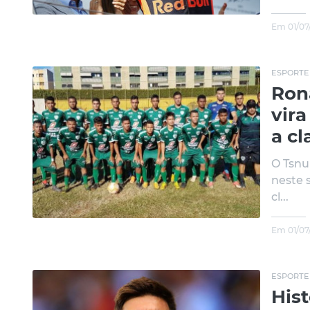
Em 01/07
ESPORTE
Ron
vira
a cl
O Tsnu
neste 
cl...
Em 01/07
ESPORTE
Hist