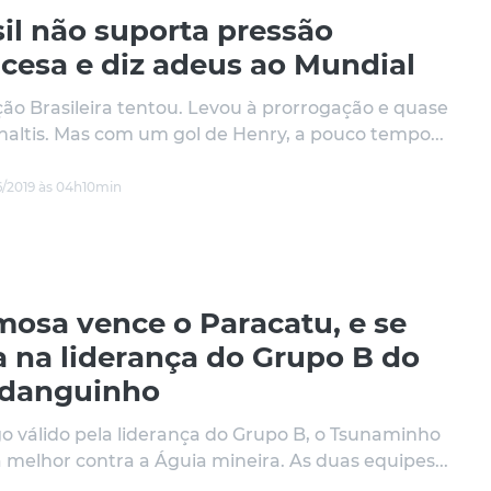
il não suporta pressão
ncesa e diz adeus ao Mundial
ção Brasileira tentou. Levou à prorrogação e quase
naltis. Mas com um gol de Henry, a pouco tempo...
/2019 às 04h10min
mosa vence o Paracatu, e se
a na liderança do Grupo B do
danguinho
o válido pela liderança do Grupo B, o Tsunaminho
a melhor contra a Águia mineira. As duas equipes...