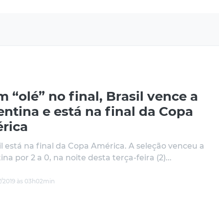
 “olé” no final, Brasil vence a
ntina e está na final da Copa
rica
il está na final da Copa América. A seleção venceu a
na por 2 a 0, na noite desta terça-feira (2)...
/2019 às 03h02min