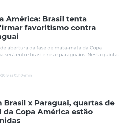
 América: Brasil tenta
firmar favoritismo contra
aguai
 de abertura da fase de mata-mata da Copa
a será entre brasileiros e paraguaios. Nesta quinta-
/2019 às 05h04min
Brasil x Paraguai, quartas de
al da Copa América estão
inidas