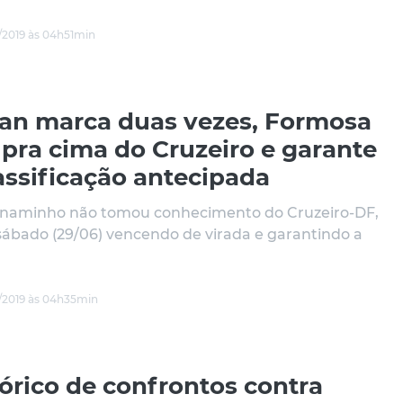
/2019 às 04h51min
an marca duas vezes, Formosa
 pra cima do Cruzeiro e garante
assificação antecipada
naminho não tomou conhecimento do Cruzeiro-DF,
sábado (29/06) vencendo de virada e garantindo a
/2019 às 04h35min
órico de confrontos contra