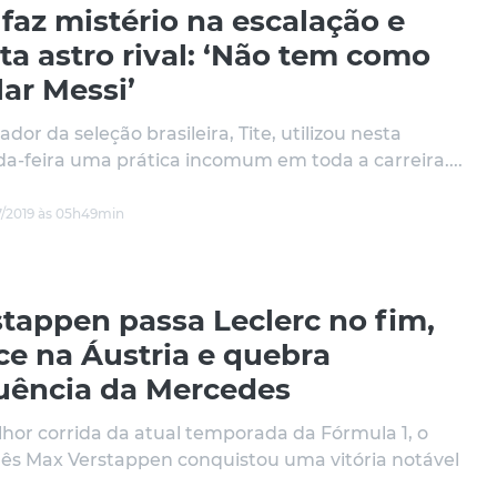
 faz mistério na escalação e
ta astro rival: ‘Não tem como
ar Messi’
ador da seleção brasileira, Tite, utilizou nesta
a-feira uma prática incomum em toda a carreira....
/2019 às 05h49min
stappen passa Leclerc no fim,
ce na Áustria e quebra
uência da Mercedes
hor corrida da atual temporada da Fórmula 1, o
ês Max Verstappen conquistou uma vitória notável