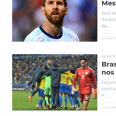
Mess
Sem Ne
Améric
lig...
Em 01/07
ESPORTE
Bras
nos 
Foi um
contra
a...
Em 28/06