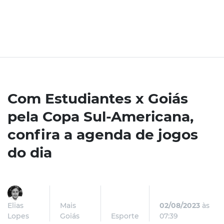
Com Estudiantes x Goiás
pela Copa Sul-Americana,
confira a agenda de jogos
do dia
Elias
Mais
02/08/2023
às
Lopes
Goiás
Esporte
07:39