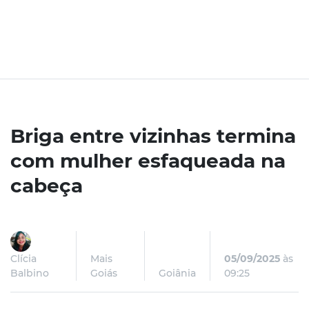
Briga entre vizinhas termina
com mulher esfaqueada na
cabeça
Clícia
Mais
05/09/2025
às
Balbino
Goiás
Goiânia
09:25