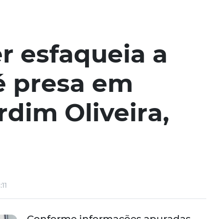
r esfaqueia a
é presa em
rdim Oliveira,
:11