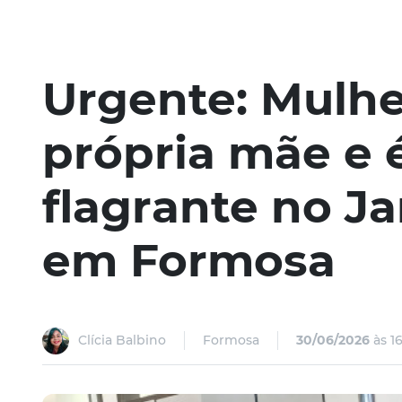
Urgente: Mulhe
própria mãe e 
flagrante no Ja
em Formosa
Clícia Balbino
Formosa
30/06/2026
às 16