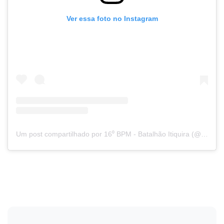
Ver essa foto no Instagram
Um post compartilhado por 16⁰ BPM - Batalhão Itiquira (@16_bpm)