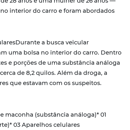
e 28 anos e uma mulher de 26 anos —
o interior do carro e foram abordados
laresDurante a busca veicular
am uma bolsa no interior do carro. Dentro
etes e porções de uma substância análoga
erca de 8,2 quilos. Além da droga, a
ares que estavam com os suspeitos.
de maconha (substância análoga)* 01
rte)* 03 Aparelhos celulares