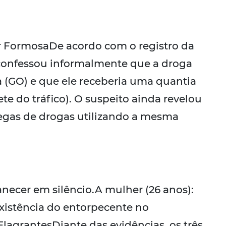
r FormosaDe acordo com o registro da
 confessou informalmente que a droga
a (GO) e que ele receberia uma quantia
te do tráfico). O suspeito ainda revelou
regas de drogas utilizando a mesma
necer em silêncio.A mulher (26 anos):
existência do entorpecente no
lagrantesDiante das evidências, os três