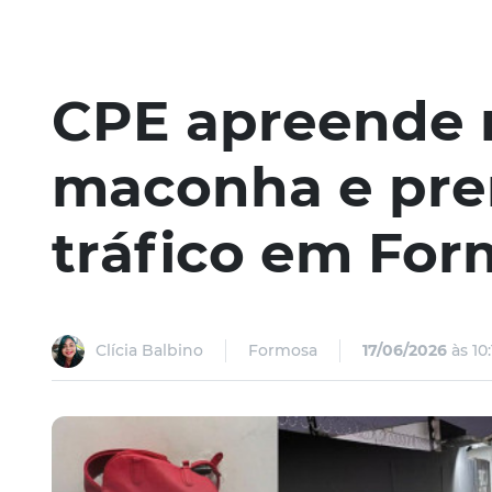
CPE apreende 
maconha e pre
tráfico em Fo
Clícia Balbino
Formosa
17/06/2026
às 10: