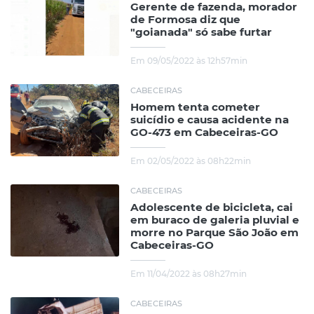
Gerente de fazenda, morador
de Formosa diz que
"goianada" só sabe furtar
Em 09/05/2022 às 12h57min
CABECEIRAS
Homem tenta cometer
suicídio e causa acidente na
GO-473 em Cabeceiras-GO
Em 02/05/2022 às 08h22min
CABECEIRAS
Adolescente de bicicleta, cai
em buraco de galeria pluvial e
morre no Parque São João em
Cabeceiras-GO
Em 11/04/2022 às 08h27min
CABECEIRAS