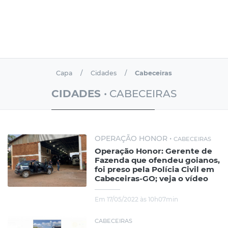
Capa
Cidades
Cabeceiras
CIDADES
• CABECEIRAS
OPERAÇÃO HONOR •
CABECEIRAS
Operação Honor: Gerente de
Fazenda que ofendeu goianos,
foi preso pela Polícia Civil em
Cabeceiras-GO; veja o vídeo
Em 17/05/2022 às 10h07min
CABECEIRAS