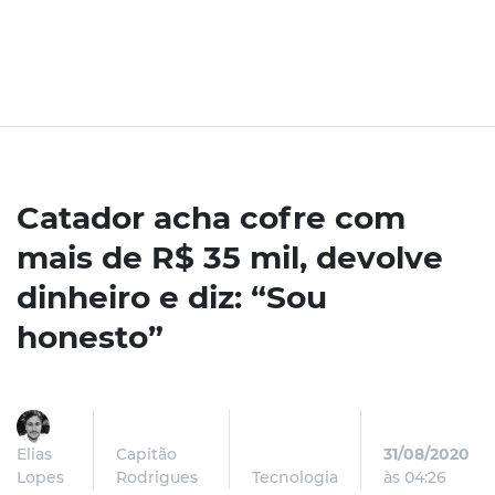
Catador acha cofre com
mais de R$ 35 mil, devolve
dinheiro e diz: “Sou
honesto”
Elias
Capitão
31/08/2020
Lopes
Rodrigues
Tecnologia
às 04:26