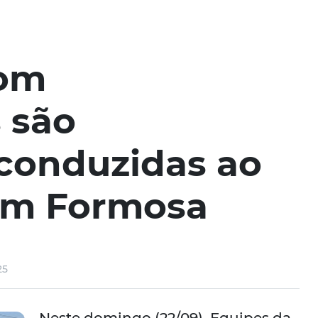
com
s são
conduzidas ao
 em Formosa
25