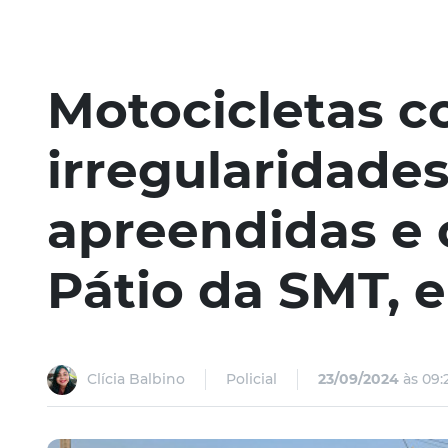
Motocicletas 
irregularidade
apreendidas e 
Pátio da SMT,
Clícia Balbino
Policial
23/09/2024
às 09: