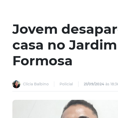
Jovem desapare
casa no Jardim
Formosa
Clícia Balbino
Policial
21/09/2024
às 18:3