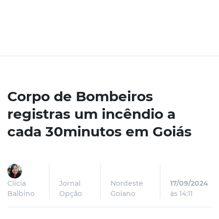
Corpo de Bombeiros
registras um incêndio a
cada 30minutos em Goiás
Clícia
Jornal
Nordeste
17/09/2024
Balbino
Opção
Goiano
às 14:11