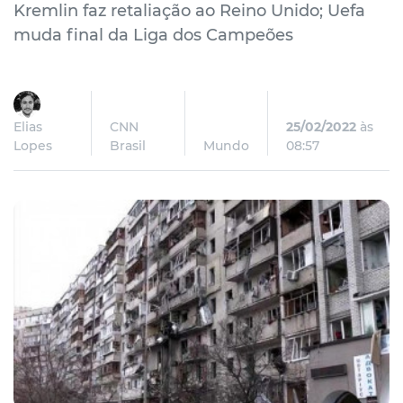
Kremlin faz retaliação ao Reino Unido; Uefa
muda final da Liga dos Campeões
Elias
CNN
25/02/2022
às
Lopes
Brasil
Mundo
08:57