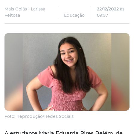
Mais Goiás - Larissa
22/12/2022
às
Feitosa
Educação
09:57
Foto: Reprodução/Redes Sociais
A estudante Maria Eduarda Pires Belém, de