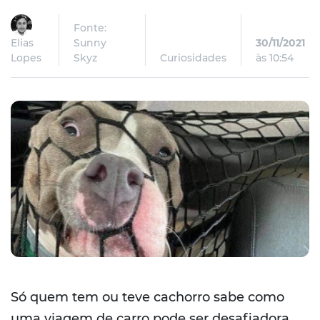
Fonte:
Elias
Sunny
30/11/2021
Lopes
Skyz
Curiosidades
às 10:54
Só quem tem ou teve cachorro sabe como
uma viagem de carro pode ser desafiadora,