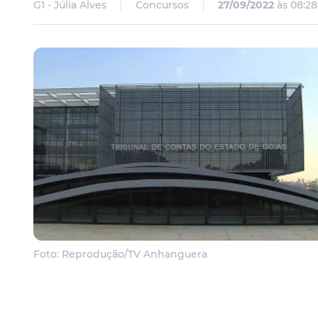
G1 - Júlia Alves
Concursos
27/09/2022
às 08:28
Foto: Reprodução/TV Anhanguera