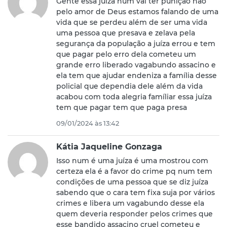
Gente essa juíza num vai ter punição não
pelo amor de Deus estamos falando de uma
vida que se perdeu além de ser uma vida
uma pessoa que presava e zelava pela
segurança da população a juíza errou e tem
que pagar pelo erro dela cometeu um
grande erro liberado vagabundo assacino e
ela tem que ajudar endeniza a família desse
policial que dependia dele além da vida
acabou com toda alegria famíliar essa juíza
tem que pagar tem que paga presa
09/01/2024 às 13:42
Kátia Jaqueline Gonzaga
Isso num é uma juíza é uma mostrou com
certeza ela é a favor do crime pq num tem
condições de uma pessoa que se diz juíza
sabendo que o cara tem fixa suja por vários
crimes e libera um vagabundo desse ela
quem deveria responder pelos crimes que
esse bandido assacino cruel cometeu e