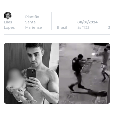
Plantão
Elias
Santa
08/01/2024
Lopes
Mariense
Brasil
às 11:23
3