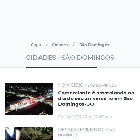
Capa
Cidades
São Domingos
CIDADES
• SÃO DOMINGOS
HOMICÍDIO •
SÃO DOMINGOS
Comerciante é assassinado no
dia do seu aniversário em São
Domingos-GO
Em 04/05/2023 às 07h52min
DESAPARECIMENTO •
SÃO
DOMINGOS