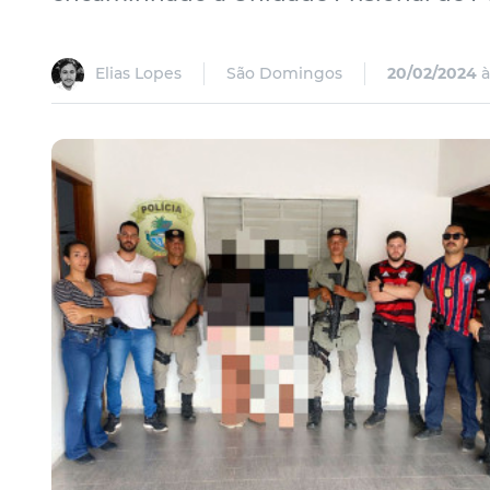
Elias Lopes
São Domingos
20/02/2024
à