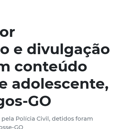
or
 e divulgação
m conteúdo
e adolescente,
gos-GO
ela Polícia Civil, detidos foram
Posse-GO