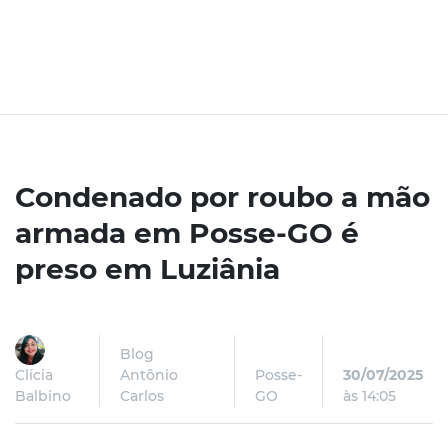
Condenado por roubo a mão
armada em Posse-GO é
preso em Luziânia
Blog
Clícia
Antônio
Posse-
30/07/2025
Balbino
Carlos
GO
às 14:05