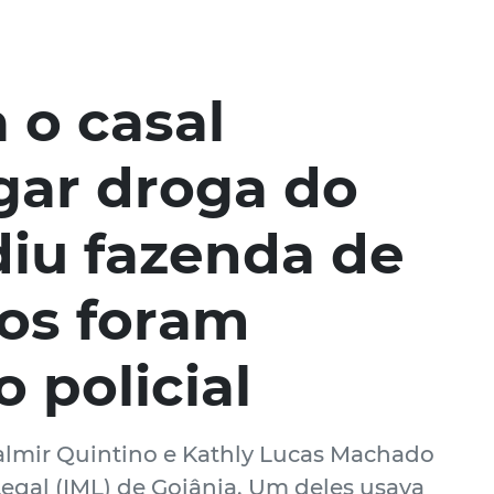
 o casal
gar droga do
diu fazenda de
os foram
 policial
Valmir Quintino e Kathly Lucas Machado
Legal (IML) de Goiânia. Um deles usava