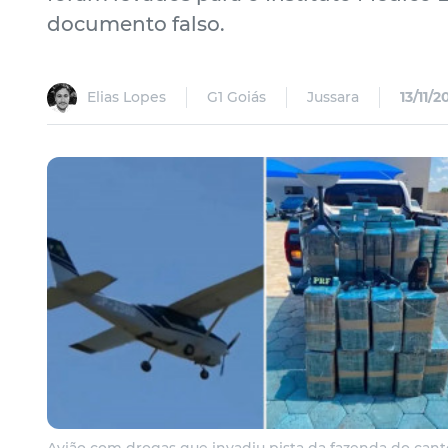
documento falso.
Elias Lopes
G1 Goiás
Jussara
13/11/2