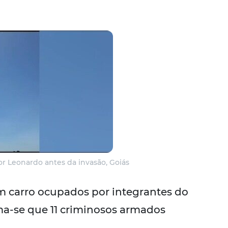
r Leonardo antes da invasão, Goiás
um carro ocupados por integrantes do
a-se que 11 criminosos armados