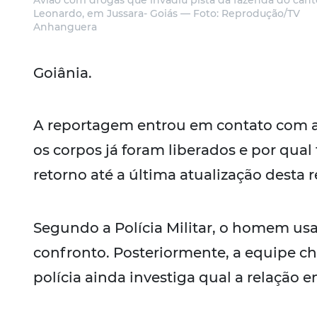
Avião com drogas que invadiu pista da fazenda do cant
Leonardo, em Jussara- Goiás — Foto: Reprodução/TV
Anhanguera
Goiânia.
A reportagem entrou em contato com a P
os corpos já foram liberados e por qual
retorno até a última atualização desta
Segundo a Polícia Militar, o homem 
confronto. Posteriormente, a equipe ch
polícia ainda investiga qual a relação en