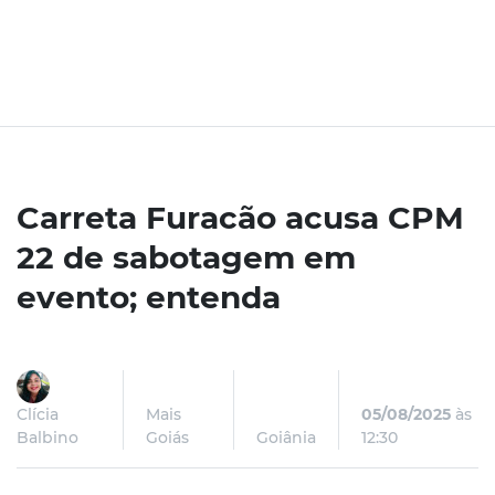
Carreta Furacão acusa CPM
22 de sabotagem em
evento; entenda
Clícia
Mais
05/08/2025
às
Balbino
Goiás
Goiânia
12:30