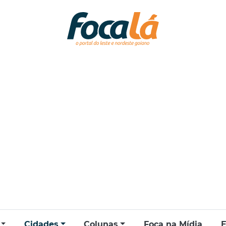
Cidades
Colunas
Foca na Mídia
E