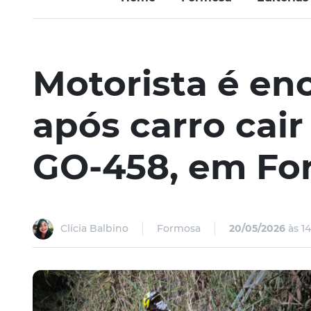
Motorista é en
após carro cair
GO-458, em Fo
Clícia Balbino
Formosa
20/05/2026
às 14