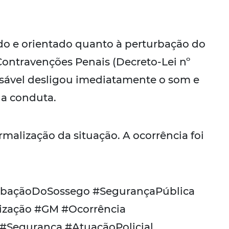
ado e orientado quanto à perturbação do
 Contravenções Penais (Decreto-Lei nº
onsável desligou imediatamente o som e
 a conduta.
malização da situação. A ocorrência foi
urbaçãoDoSossego #SegurançaPública
lização #GM #Ocorrência
#Segurança #AtuaçãoPolicial