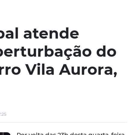
pal atende
perturbação do
ro Vila Aurora,
:25