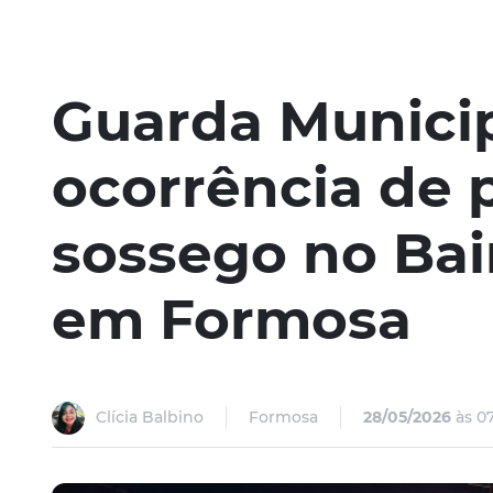
Guarda Munici
ocorrência de 
sossego no Bair
em Formosa
Clícia Balbino
Formosa
28/05/2026
às 07