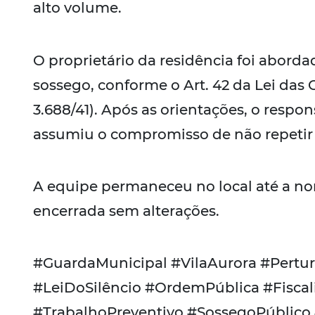
alto volume.
O proprietário da residência foi abord
sossego, conforme o Art. 42 da Lei das
3.688/41). Após as orientações, o resp
assumiu o compromisso de não repetir
A equipe permaneceu no local até a nor
encerrada sem alterações.
#GuardaMunicipal #VilaAurora #Pert
#LeiDoSilêncio #OrdemPública #Fisca
#TrabalhoPreventivo #SossegoPúblico 