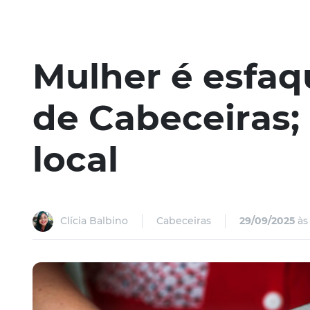
Mulher é esfa
de Cabeceiras;
local
Clícia Balbino
Cabeceiras
29/09/2025
às 