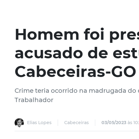
Homem foi pre
acusado de es
Cabeceiras-GO
Crime teria ocorrido na madrugada do d
Trabalhador
Elias Lopes
Cabeceiras
03/05/2023
às 10