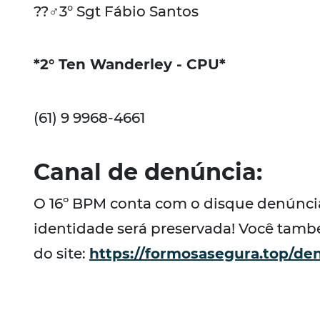
??‍♂️3° Sgt Fábio Santos
*2° Ten Wanderley - CPU*
(61) 9 9968-4661
Canal de denúncia:
O 16º BPM conta com o disque denúncia, 
identidade será preservada! Você també
do site:
https://formosasegura.top/d