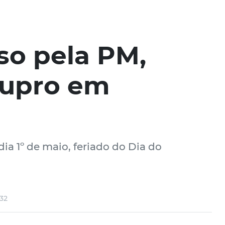
so pela PM,
tupro em
ia 1º de maio, feriado do Dia do
:32