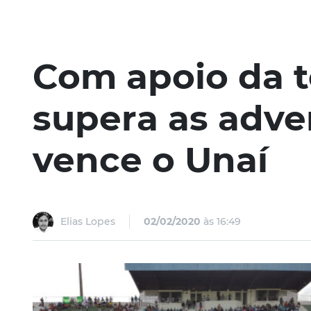
Com apoio da t
supera as adve
vence o Unaí
Elias Lopes
02/02/2020
às 16:49