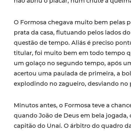
não abriu o placar, num chute a queim
O Formosa chegava muito bem pelas po
prata da casa, flutuando pelos lados d
questão de tempo. Aliás é preciso pontu
titular, foi muito bem em todo tempo
um golaço no segundo tempo, após um
acertou uma paulada de primeira, a bo
explodindo no zagueiro, desviando no p
Minutos antes, o Formosa teve a chance
quando João de Deus em bela jogada, 
capitão do Unaí. O árbitro do quadro 