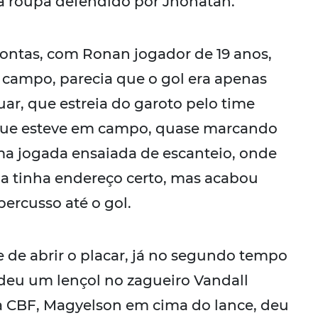
a roupa defendido por Jhonatan.
ntas, com Ronan jogador de 19 anos,
o campo, parecia que o gol era apenas
ar, que estreia do garoto pelo time
 que esteve em campo, quase marcando
a jogada ensaiada de escanteio, onde
la tinha endereço certo, mas acabou
ercusso até o gol.
 de abrir o placar, já no segundo tempo
deu um lençol no zagueiro Vandall
da CBF, Magyelson em cima do lance, deu