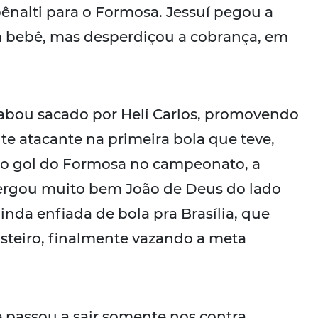
nalti para o Formosa. Jessuí pegou a
 bebê, mas desperdiçou a cobrança, em
cabou sacado por Heli Carlos, promovendo
nte atacante na primeira bola que teve,
ro gol do Formosa no campeonato, a
xergou muito bem João de Deus do lado
nda enfiada de bola pra Brasília, que
steiro, finalmente vazando a meta
 passou a sair somente nos contra